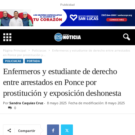
Publicidad
Página Principal
Policiacas
Enfermeros y estudiante de derecho entre arrestados
en Ponce por prostitución y...
POLICIACAS
PORTADA
Enfermeros y estudiante de derecho
entre arrestados en Ponce por
prostitución y exposición deshonesta
Por
Sandra Caquias Cruz
-
8 mayo 2025
Fecha de modificación: 8 mayo 2025
0
Compartir