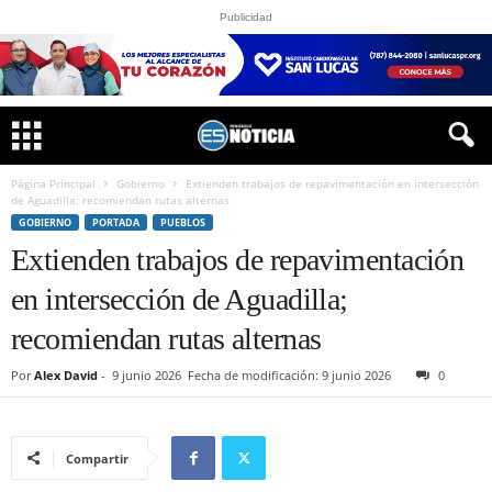
Publicidad
Página Principal
Gobierno
Extienden trabajos de repavimentación en intersección
de Aguadilla; recomiendan rutas alternas
GOBIERNO
PORTADA
PUEBLOS
Extienden trabajos de repavimentación
en intersección de Aguadilla;
recomiendan rutas alternas
Por
Alex David
-
9 junio 2026
Fecha de modificación: 9 junio 2026
0
Compartir