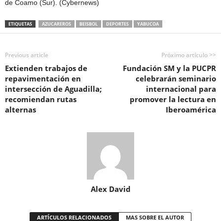
de Coamo (Sur). (Cybernews)
ETIQUETAS
AZUCAREROS
BEISBOL
DEPORTES
YABUCOA
Previous article
Próximo artículo >>
Extienden trabajos de
Fundación SM y la PUCPR
repavimentación en
celebrarán seminario
intersección de Aguadilla;
internacional para
recomiendan rutas
promover la lectura en
alternas
Iberoamérica
Alex David
ARTÍCULOS RELACIONADOS
MAS SOBRE EL AUTOR