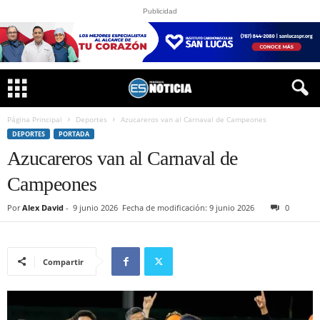
Publicidad
Página Principal
Deportes
Azucareros van al Carnaval de Campeones
DEPORTES
PORTADA
Azucareros van al Carnaval de
Campeones
Por
Alex David
-
9 junio 2026
Fecha de modificación: 9 junio 2026
0
Compartir