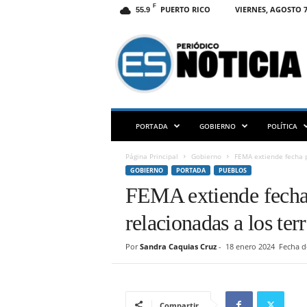
F
PUERTO RICO
VIERNES, AGOSTO 7
55.9
E
S
N
O
T
I
C
PORTADA
GOBIERNO
POLÍTICA
I
A
Página Principal
Gobierno
FEMA extiende fecha p
P
GOBIERNO
PORTADA
PUEBLOS
R
FEMA extiende fecha 
relacionadas a los te
Por
Sandra Caquias Cruz
-
18 enero 2024
Fecha d
Compartir