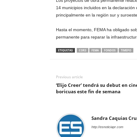
Los proyectos de obra permanente relacio
14 municipios incluidos en la declaración
principalmente en la región sur y suroeste 
Hasta el momento, FEMA ha obligado sobr
permanente para reparar la infraestructur
ETIQUETAS
COR3
FEMA
FONDOS
TIMEPO
Previous article
‘Elijo Creer’ tendrá su debut en cin
boricuas este fin de semana
Sandra Caquias Cru
http://esnoticiapr.com