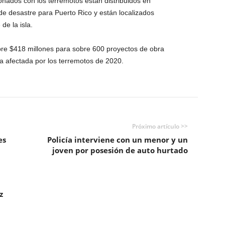
nados con los terremotos están distribuidos en
 de desastre para Puerto Rico y están localizados
de la isla.
e $418 millones para sobre 600 proyectos de obra
a afectada por los terremotos de 2020.
Próximo artículo >>
es
Policía interviene con un menor y un
joven por posesión de auto hurtado
z