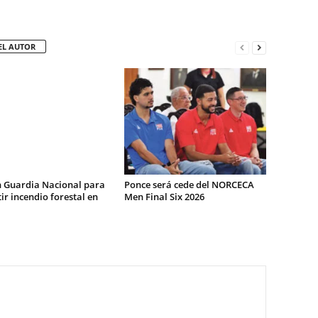
EL AUTOR
n Guardia Nacional para
Ponce será cede del NORCECA
r incendio forestal en
Men Final Six 2026