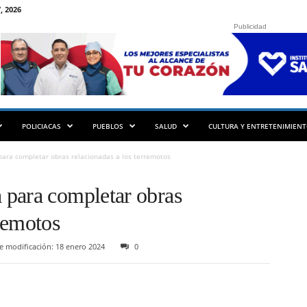
, 2026
Publicidad
POLICIACAS
PUEBLOS
SALUD
CULTURA Y ENTRETENIMIEN
ara completar obras relacionadas a los terremotos
para completar obras
rremotos
e modificación: 18 enero 2024
0