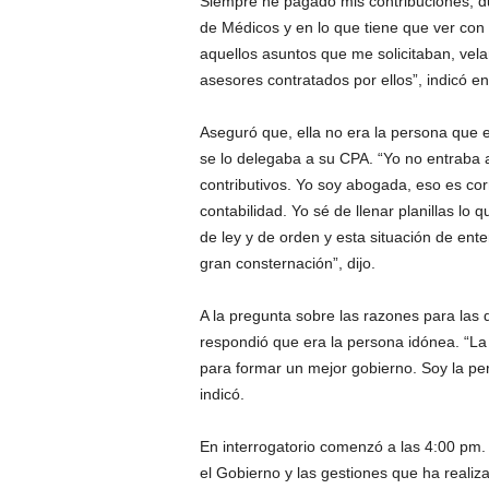
Siempre he pagado mis contribuciones, d
de Médicos y en lo que tiene que ver con
aquellos asuntos que me solicitaban, vela
asesores contratados por ellos”, indicó e
Aseguró que, ella no era la persona que e
se lo delegaba a su CPA. “Yo no entraba 
contributivos. Yo soy abogada, eso es co
contabilidad. Yo sé de llenar planillas lo
de ley y de orden y esta situación de ent
gran consternación”, dijo.
A la pregunta sobre las razones para las
respondió que era la persona idónea. “L
para formar un mejor gobierno. Soy la pe
indicó.
En interrogatorio comenzó a las 4:00 pm. 
el Gobierno y las gestiones que ha reali