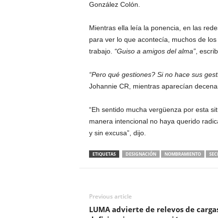
González Colón.
Mientras ella leía la ponencia, en las re
para ver lo que acontecía, muchos de lo
trabajo.
“Guiso a amigos del alma”
, escri
“Pero qué gestiones? Si no hace sus gest
Johannie CR, mientras aparecían decenas
“Eh sentido mucha vergüenza por esta sit
manera intencional no haya querido radica
y sin excusa”, dijo.
ETIQUETAS
DESIGNACIÓN
NOMBRAMIENTO
SEC
Previous article
LUMA advierte de relevos de carga