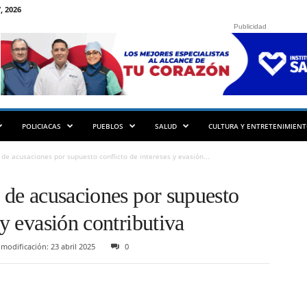
, 2026
Publicidad
POLICIACAS
PUEBLOS
SALUD
CULTURA Y ENTRETENIMIEN
 de acusaciones por supuesto conflicto de intereses y evasión...
e de acusaciones por supuesto
 y evasión contributiva
modificación: 23 abril 2025
0