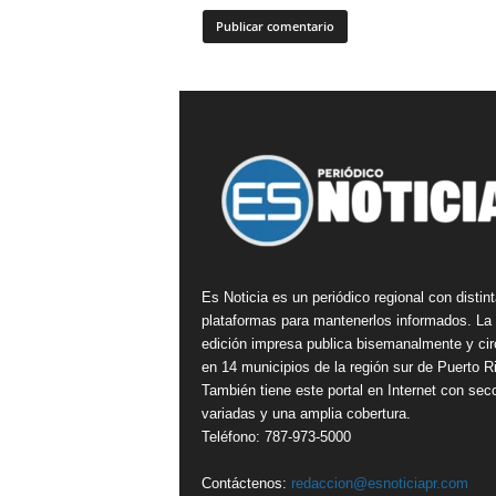
Es Noticia es un periódico regional con distin
plataformas para mantenerlos informados. La
edición impresa publica bisemanalmente y cir
en 14 municipios de la región sur de Puerto R
También tiene este portal en Internet con sec
variadas y una amplia cobertura.
Teléfono: 787-973-5000
Contáctenos:
redaccion@esnoticiapr.com