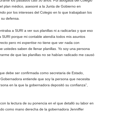
urante los pasados casi 30 años. Fui abogada del Colegio
 el plan médico, asesoré a la Junta de Gobierno en
ndo por los intereses del Colegio en lo que trabajaban los
n su defensa.
ntraba a SURI a ver sus planillas ni a radicarlas y que eso
a SURI porque mi contable atendía todos mis asuntos
rrecto pero mi
expertise
no tiene que ver nada con
 que ustedes saben de llenar planillas. Yo soy una persona
erarme de que las planillas no se habían radicado me causó
 que debe ser confirmada como secretaria de Estado,
a Gobernadora entiende que soy la persona que necesita
rsona en la que la gobernadora depositó su confianza”,
con la lectura de su ponencia en el que detalló su labor en
zado como mano derecha de la gobernadora Jenniffer