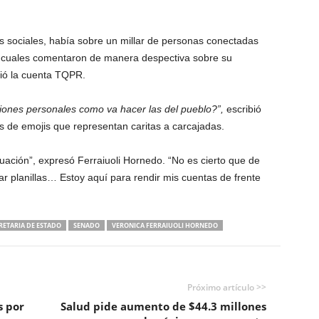
des sociales, había sobre un millar de personas conectadas
s cuales comentaron de manera despectiva sobre su
bió la cuenta TQPR.
iones personales como va hacer las del pueblo?”,
escribió
 de emojis que representan caritas a carcajadas.
uación”, expresó Ferraiuoli Hornedo. “No es cierto que de
r planillas… Estoy aquí para rendir mis cuentas de frente
RETARIA DE ESTADO
SENADO
VERONICA FERRAIUOLI HORNEDO
Próximo artículo >>
s por
Salud pide aumento de $44.3 millones