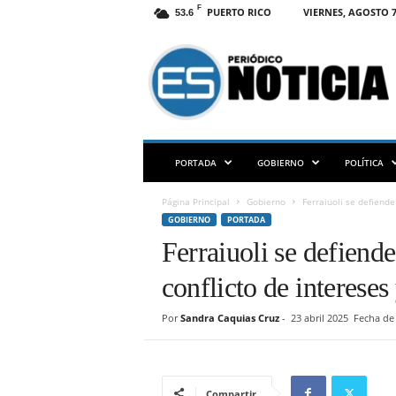
F
PUERTO RICO
VIERNES, AGOSTO 7
53.6
E
S
N
O
T
I
C
PORTADA
GOBIERNO
POLÍTICA
I
A
Página Principal
Gobierno
Ferraiuoli se defiende
P
GOBIERNO
PORTADA
R
Ferraiuoli se defiend
conflicto de intereses
Por
Sandra Caquias Cruz
-
23 abril 2025
Fecha de 
Compartir