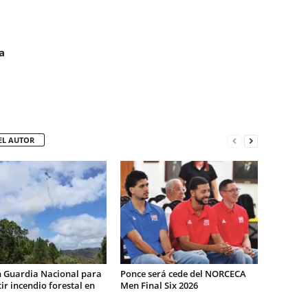
a
EL AUTOR
n Guardia Nacional para
Ponce será cede del NORCECA
r incendio forestal en
Men Final Six 2026