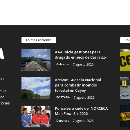
Lo más reciente
Pol
AAA inicia gestiones para
dragado en seco de Carraízo
Gobierno
7 agosto 2026
tas
Activan Guardia Nacional
para combatir incendio
forestal en Cayey
cula
ico.
PORTADA
7 agosto 2026
ciones
Ponce será cede del NORCECA
Men Final Six 2026
Deportes
7 agosto 2026