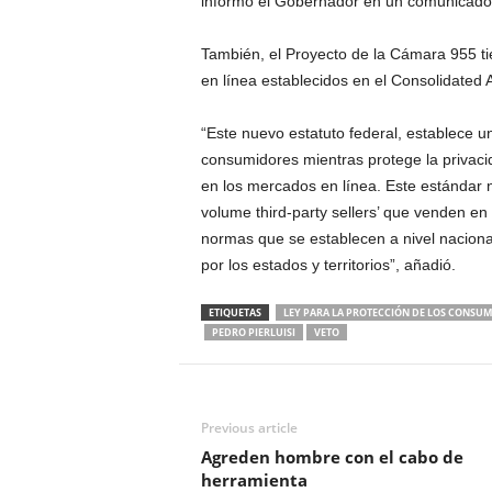
informó el Gobernador en un comunicado
También, el Proyecto de la Cámara 955 tie
en línea establecidos en el Consolidated 
“Este nuevo estatuto federal, establece u
consumidores mientras protege la privac
en los mercados en línea. Este estándar n
volume third-party sellers’ que venden en
normas que se establecen a nivel naciona
por los estados y territorios”, añadió.
ETIQUETAS
LEY PARA LA PROTECCIÓN DE LOS CONSUM
PEDRO PIERLUISI
VETO
Previous article
Agreden hombre con el cabo de
herramienta