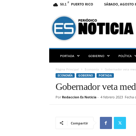
F
PUERTO RICO
SÁBADO, AGOSTO 8
50.1
E
S
N
O
T
I
C
PORTADA
GOBIERNO
POLÍTICA
I
A
Página Principal
Economía
Gobernador veta medi
P
ECONOMÍA
GOBIERNO
PORTADA
R
Gobernador veta medi
Por
Redaccion Es Noticia
-
4 febrero 2023
Fecha d
Compartir