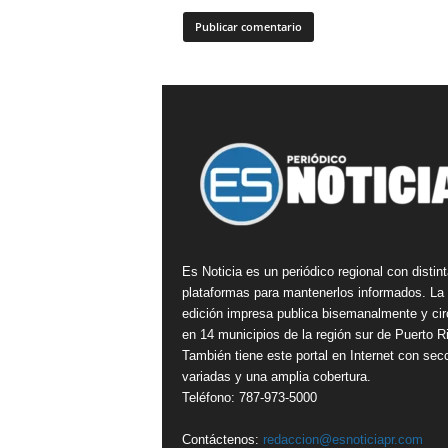
Es Noticia es un periódico regional con distin
plataformas para mantenerlos informados. La
edición impresa publica bisemanalmente y cir
en 14 municipios de la región sur de Puerto R
También tiene este portal en Internet con sec
variadas y una amplia cobertura.
Teléfono: 787-973-5000
Contáctenos:
redaccion@esnoticiapr.com