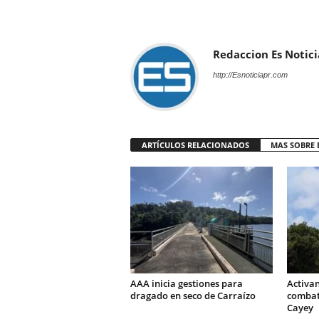
Redaccion Es Notici
http://Esnoticiapr.com
ARTÍCULOS RELACIONADOS
MAS SOBRE 
AAA inicia gestiones para
Activa
dragado en seco de Carraízo
combati
Cayey