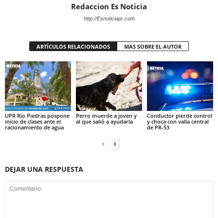
Redaccion Es Noticia
http://Esnoticiapr.com
ARTÍCULOS RELACIONADOS
MAS SOBRE EL AUTOR
UPR Río Piedras pospone
Perro muerde a joven y
Conductor pierde control
inicio de clases ante el
al que salió a ayudarla
y choca con valla central
racionamiento de agua
de PR-53
DEJAR UNA RESPUESTA