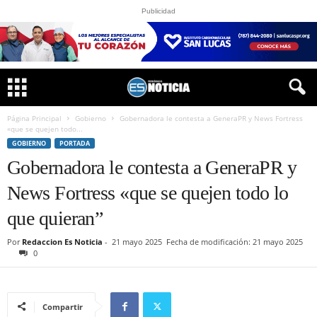
Publicidad
Página Principal
Gobierno
Gobernadora le contesta a GeneraPR y News Fortress
«que se quejen todo...
GOBIERNO
PORTADA
Gobernadora le contesta a GeneraPR y
News Fortress «que se quejen todo lo
que quieran”
Por
Redaccion Es Noticia
-
21 mayo 2025
Fecha de modificación: 21 mayo 2025
0
Compartir