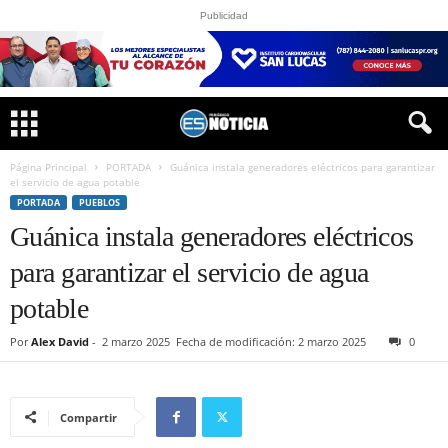
Publicidad
Página Principal
PORTADA
Guánica instala generadores eléctricos para garantizar
el servicio de agua potable
PORTADA
PUEBLOS
Guánica instala generadores eléctricos
para garantizar el servicio de agua
potable
Por
Alex David
-
2 marzo 2025
Fecha de modificación: 2 marzo 2025
0
Compartir