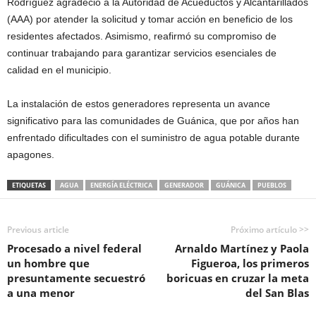
Rodríguez agradeció a la Autoridad de Acueductos y Alcantarillados
(AAA) por atender la solicitud y tomar acción en beneficio de los
residentes afectados. Asimismo, reafirmó su compromiso de
continuar trabajando para garantizar servicios esenciales de
calidad en el municipio.
La instalación de estos generadores representa un avance
significativo para las comunidades de Guánica, que por años han
enfrentado dificultades con el suministro de agua potable durante
apagones.
ETIQUETAS
AGUA
ENERGÍA ELÉCTRICA
GENERADOR
GUÁNICA
PUEBLOS
Previous article
Próximo artículo >>
Procesado a nivel federal
Arnaldo Martínez y Paola
un hombre que
Figueroa, los primeros
presuntamente secuestró
boricuas en cruzar la meta
a una menor
del San Blas