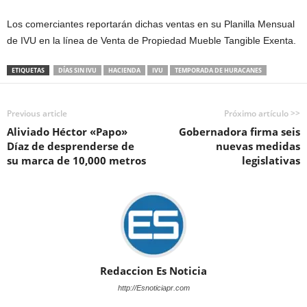
Los comerciantes reportarán dichas ventas en su Planilla Mensual
de IVU en la línea de Venta de Propiedad Mueble Tangible Exenta.
ETIQUETAS
DÍAS SIN IVU
HACIENDA
IVU
TEMPORADA DE HURACANES
Previous article
Próximo artículo >>
Aliviado Héctor «Papo»
Gobernadora firma seis
Díaz de desprenderse de
nuevas medidas
su marca de 10,000 metros
legislativas
Redaccion Es Noticia
http://Esnoticiapr.com