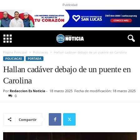
Publicidad
Página Principal
Policiacas
Hallan cadáver debajo de un puente en Carolina
POLICIACAS
PORTADA
Hallan cadáver debajo de un puente en
Carolina
Por
Redaccion Es Noticia
-
18 marzo 2025
Fecha de modificación: 18 marzo 2025
0
Compartir