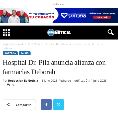
Publicidad
Página Principal
PORTADA
Hospital Dr. Pila anuncia alianza con farmacias
Deborah
PORTADA
SALUD
Hospital Dr. Pila anuncia alianza con
farmacias Deborah
Por
Redaccion Es Noticia
-
1 julio 2025
Fecha de modificación: 1 julio 2025
0
Compartir