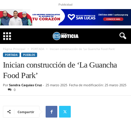
Publicidad
Página Principal
PORTADA
Inician construcción de ‘La Guancha Food Park’
PORTADA
PUEBLOS
Inician construcción de ‘La Guancha
Food Park’
Por
Sandra Caquias Cruz
-
25 marzo 2025
Fecha de modificación: 25 marzo 2025
0
Compartir