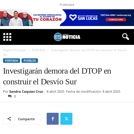
Publicidad
Página Principal
PORTADA
Investigarán demora del DTOP en construir el Desvío
Sur
PORTADA
PUEBLOS
Investigarán demora del DTOP en
construir el Desvío Sur
Por
Sandra Caquias Cruz
-
8 abril 2025
Fecha de modificación: 8 abril 2025
0
Compartir