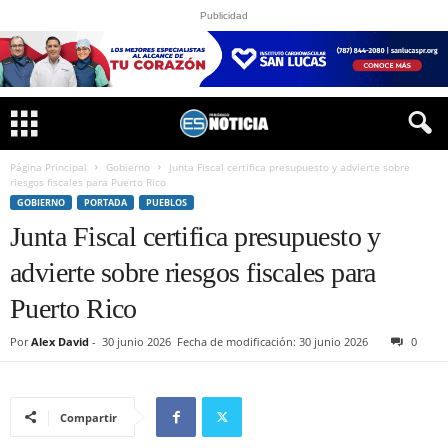
Publicidad
Página Principal
Gobierno
Junta Fiscal certifica presupuesto y advierte sobre
riesgos fiscales para Puerto Rico
GOBIERNO
PORTADA
PUEBLOS
Junta Fiscal certifica presupuesto y
advierte sobre riesgos fiscales para
Puerto Rico
Por
Alex David
-
30 junio 2026
Fecha de modificación: 30 junio 2026
0
Compartir