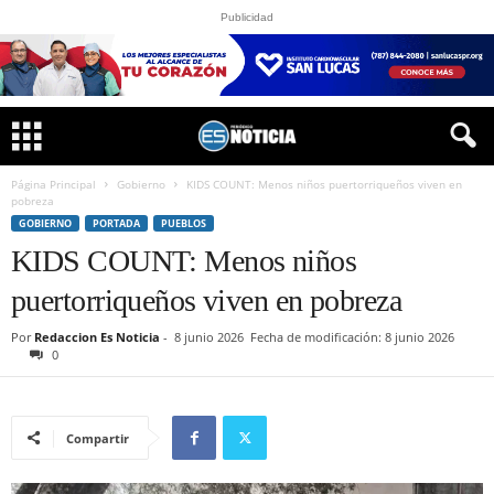
Publicidad
Página Principal
Gobierno
KIDS COUNT: Menos niños puertorriqueños viven en
pobreza
GOBIERNO
PORTADA
PUEBLOS
KIDS COUNT: Menos niños
puertorriqueños viven en pobreza
Por
Redaccion Es Noticia
-
8 junio 2026
Fecha de modificación: 8 junio 2026
0
Compartir