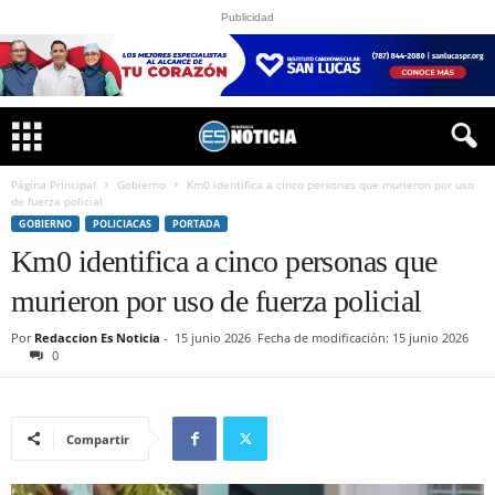
Publicidad
Página Principal
Gobierno
Km0 identifica a cinco personas que murieron por uso
de fuerza policial
GOBIERNO
POLICIACAS
PORTADA
Km0 identifica a cinco personas que
murieron por uso de fuerza policial
Por
Redaccion Es Noticia
-
15 junio 2026
Fecha de modificación: 15 junio 2026
0
Compartir