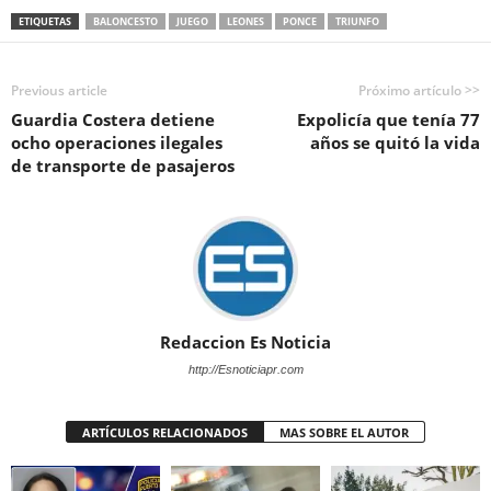
ETIQUETAS
BALONCESTO
JUEGO
LEONES
PONCE
TRIUNFO
Previous article
Próximo artículo >>
Guardia Costera detiene
Expolicía que tenía 77
ocho operaciones ilegales
años se quitó la vida
de transporte de pasajeros
Redaccion Es Noticia
http://Esnoticiapr.com
ARTÍCULOS RELACIONADOS
MAS SOBRE EL AUTOR