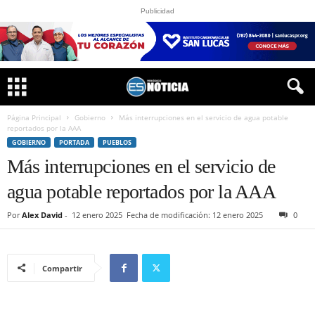
Publicidad
Página Principal
Gobierno
Más interrupciones en el servicio de agua potable
reportados por la AAA
GOBIERNO
PORTADA
PUEBLOS
Más interrupciones en el servicio de
agua potable reportados por la AAA
Por
Alex David
-
12 enero 2025
Fecha de modificación: 12 enero 2025
0
Compartir