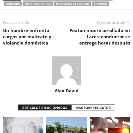
GOBIERNO
PLANTA DE FILTROS
PROBLEMAS DE SERVICIO
SIN AGUA
Previous article
Próximo artículo >>
Un hombre enfrenta
Peatón muere arrollado en
cargos por maltrato y
Lares; conductor se
violencia doméstica
entrega horas después
Alex David
ARTÍCULOS RELACIONADOS
MAS SOBRE EL AUTOR