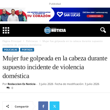
Publicidad
Página Principal
Policiacas
Mujer fue golpeada en la cabeza durante supuesto
incidente de violencia doméstica
POLICIACAS
PORTADA
Mujer fue golpeada en la cabeza durante
supuesto incidente de violencia
doméstica
Por
Redaccion Es Noticia
-
3 julio 2026
Fecha de modificación: 3 julio 2026
0
Compartir