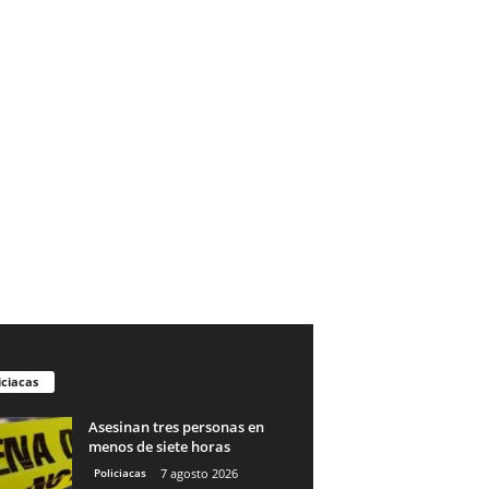
iciacas
Asesinan tres personas en
menos de siete horas
Policiacas
7 agosto 2026