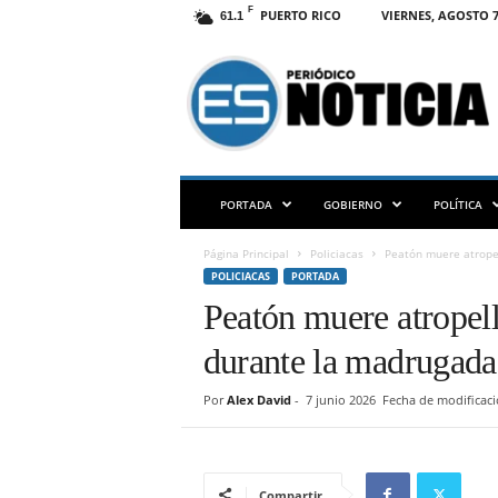
F
PUERTO RICO
VIERNES, AGOSTO 7
61.1
E
S
N
O
T
I
C
PORTADA
GOBIERNO
POLÍTICA
I
A
Página Principal
Policiacas
Peatón muere atrope
P
POLICIACAS
PORTADA
R
Peatón muere atropell
durante la madrugada
Por
Alex David
-
7 junio 2026
Fecha de modificaci
Compartir