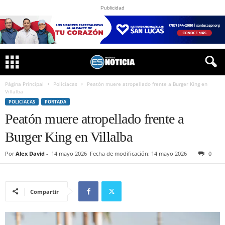
Publicidad
Página Principal
Policiacas
Peatón muere atropellado frente a Burger King en
Villalba
POLICIACAS
PORTADA
Peatón muere atropellado frente a
Burger King en Villalba
Por
Alex David
-
14 mayo 2026
Fecha de modificación: 14 mayo 2026
0
Compartir