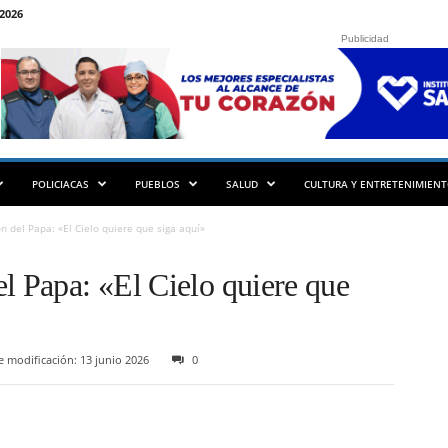
2026
Publicidad
POLICIACAS
PUEBLOS
SALUD
CULTURA Y ENTRETENIMIEN
n del Papa: «El Cielo quiere que siga aquí»
l Papa: «El Cielo quiere que
 modificación: 13 junio 2026
0