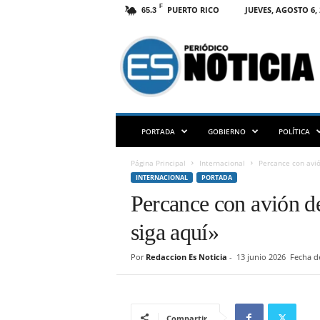
F
PUERTO RICO
JUEVES, AGOSTO 6, 
65.3
E
S
N
O
T
I
C
PORTADA
GOBIERNO
POLÍTICA
I
A
Página Principal
Internacional
Percance con avió
P
INTERNACIONAL
PORTADA
R
Percance con avión de
siga aquí»
Por
Redaccion Es Noticia
-
13 junio 2026
Fecha de
Compartir