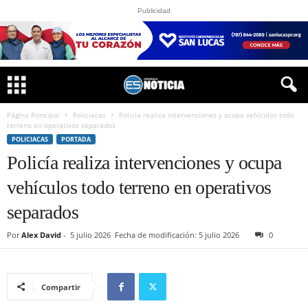
Publicidad
Página Principal
Policiacas
Policía realiza intervenciones y ocupa vehículos todo
terreno en operativos separados
POLICIACAS
PORTADA
Policía realiza intervenciones y ocupa
vehículos todo terreno en operativos
separados
Por
Alex David
-
5 julio 2026
Fecha de modificación: 5 julio 2026
0
Compartir