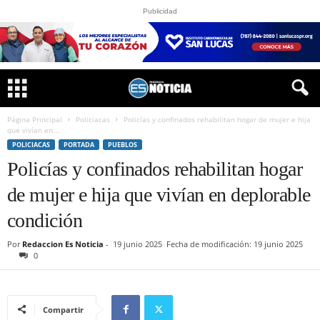
Publicidad
Página Principal
Policiacas
Policías y confinados rehabilitan hogar de mujer e hija
que vivían en...
POLICIACAS
PORTADA
PUEBLOS
Policías y confinados rehabilitan hogar
de mujer e hija que vivían en deplorable
condición
Por
Redaccion Es Noticia
-
19 junio 2025
Fecha de modificación: 19 junio 2025
0
Compartir