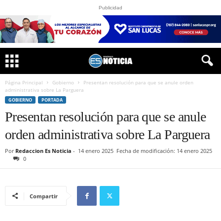
Publicidad
Página Principal
Gobierno
Presentan resolución para que se anule orden
administrativa sobre La Parguera
GOBIERNO
PORTADA
Presentan resolución para que se anule
orden administrativa sobre La Parguera
Por
Redaccion Es Noticia
-
14 enero 2025
Fecha de modificación: 14 enero 2025
0
Compartir