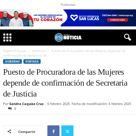
Publicidad
Página Principal
Gobierno
Puesto de Procuradora de las Mujeres depende de
confirmación de Secretaria de...
GOBIERNO
PORTADA
Puesto de Procuradora de las Mujeres
depende de confirmación de Secretaria
de Justicia
Por
Sandra Caquias Cruz
-
6 febrero 2025
Fecha de modificación: 6 febrero 2025
0
Compartir