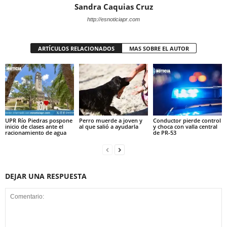
Sandra Caquias Cruz
http://esnoticiapr.com
ARTÍCULOS RELACIONADOS
MAS SOBRE EL AUTOR
UPR Río Piedras pospone
Perro muerde a joven y
Conductor pierde control
inicio de clases ante el
al que salió a ayudarla
y choca con valla central
racionamiento de agua
de PR-53
DEJAR UNA RESPUESTA