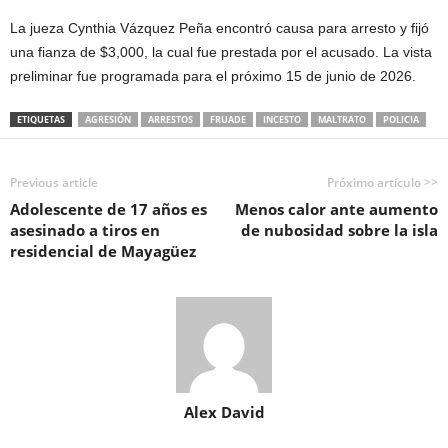
La jueza Cynthia Vázquez Peña encontró causa para arresto y fijó
una fianza de $3,000, la cual fue prestada por el acusado. La vista
preliminar fue programada para el próximo 15 de junio de 2026.
ETIQUETAS
AGRESIÓN
ARRESTOS
FRUADE
INCESTO
MALTRATO
POLICIA
Previous article
Próximo artículo >>
Adolescente de 17 años es
Menos calor ante aumento
asesinado a tiros en
de nubosidad sobre la isla
residencial de Mayagüez
Alex David