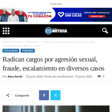
Publicidad
Página Principal
Policiacas
Radican cargos por agresión sexual, fraude,
escalamiento en diversos casos
POLICIACAS
PORTADA
Radican cargos por agresión sexual,
fraude, escalamiento en diversos casos
Por
Alex David
-
10 junio 2026
Fecha de modificación: 10 junio 2026
0
Compartir