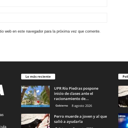
itio web en este navegador para la próxima vez que comente.
Lo más reciente
Pol
UPR Río Piedras pospone
inicio de clases ante el
racionamiento de...
Gobierno
8 agosto 2026
tas
Perro muerde a joven y al que
salió a ayudarla
cula