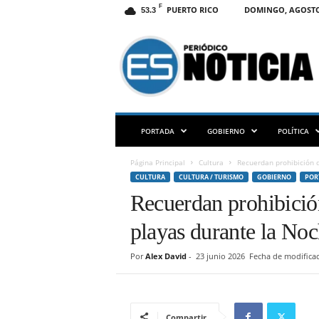
F
PUERTO RICO
DOMINGO, AGOSTO 
53.3
E
S
N
O
T
I
C
PORTADA
GOBIERNO
POLÍTICA
I
A
Página Principal
Cultura
Recuerdan prohibición d
P
CULTURA
CULTURA / TURISMO
GOBIERNO
POR
R
Recuerdan prohibició
playas durante la No
Por
Alex David
-
23 junio 2026
Fecha de modificac
Compartir