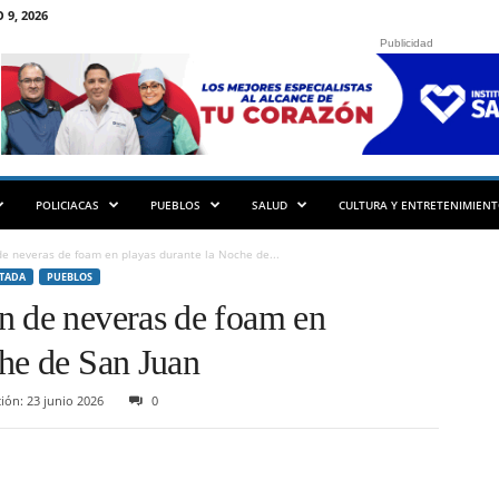
9, 2026
Publicidad
POLICIACAS
PUEBLOS
SALUD
CULTURA Y ENTRETENIMIEN
e neveras de foam en playas durante la Noche de...
TADA
PUEBLOS
n de neveras de foam en
che de San Juan
ión: 23 junio 2026
0