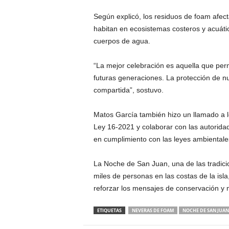
Según explicó, los residuos de foam afec
habitan en ecosistemas costeros y acuátic
cuerpos de agua.
“La mejor celebración es aquella que per
futuras generaciones. La protección de n
compartida”, sostuvo.
Matos García también hizo un llamado a l
Ley 16-2021 y colaborar con las autorida
en cumplimiento con las leyes ambientale
La Noche de San Juan, una de las tradic
miles de personas en las costas de la isl
reforzar los mensajes de conservación y 
ETIQUETAS
NEVERAS DE FOAM
NOCHE DE SAN JUAN