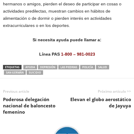
hermanos o amigos, pierden el deseo de participar en cosas o
actividades predilectas, muestran cambios en hábitos de
alimentación o de dormir o pierden interés en actividades
extracurriculares o en los deportes.
Si necesita ayuda puede llamar a:
Línea PAS
1-800 – 981-0023
ETIQUETAS
AYUDA
DEPRESIÓN
LAS PIEDRAS
POLICÍA
SALUD
SAN GERMÁN
SUICIDIO
Previous article
Próximo artículo >>
Poderosa delegación
Elevan el globo aerostático
nacional de baloncesto
de Jayuya
femenino