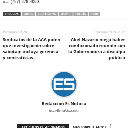
o al (787) 878-4000.
ETIQUETAS
AUTOS
COOPERATIVA
MANATÍ
POLICÍA
ROBO
Previous article
Próximo artículo >>
Sindicatos de la AAA piden
Abel Nazario niega haber
que investigación sobre
condicionado reunión con
sabotaje incluya gerencia
la Gobernadora a disculpa
y contratistas
pública
Redaccion Es Noticia
http://Esnoticiapr.com
ARTÍCULOS RELACIONADOS
MAS SOBRE EL AUTOR