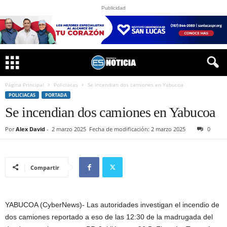
Publicidad
Página Principal
Policiacas
Se incendian dos camiones en Yabucoa
POLICIACAS
PORTADA
Se incendian dos camiones en Yabucoa
Por
Alex David
-
2 marzo 2025
Fecha de modificación: 2 marzo 2025
0
Compartir
YABUCOA (CyberNews)- Las autoridades investigan el incendio de
dos camiones reportado a eso de las 12:30 de la madrugada del