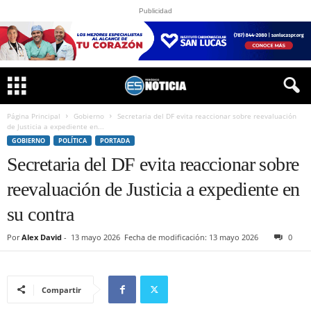
Publicidad
Página Principal
Gobierno
Secretaria del DF evita reaccionar sobre reevaluación
de Justicia a expediente en...
GOBIERNO
POLÍTICA
PORTADA
Secretaria del DF evita reaccionar sobre
reevaluación de Justicia a expediente en
su contra
Por
Alex David
-
13 mayo 2026
Fecha de modificación: 13 mayo 2026
0
Compartir