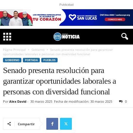
Publicidad
Página Principal
Gobierno
Senado presenta resolución para garantizar
oportunidades laborales a personas con diversidad funcional
GOBIERNO
PORTADA
PUEBLOS
Senado presenta resolución para
garantizar oportunidades laborales a
personas con diversidad funcional
Por
Alex David
-
30 marzo 2025
Fecha de modificación: 30 marzo 2025
0
Compartir