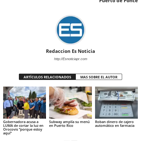
Puerto de Ponce
Redaccion Es Noticia
http://Esnoticiapr.com
ARTÍCULOS RELACIONADOS
MAS SOBRE EL AUTOR
Gobernadora acusa a
Subway amplía su menú
Roban dinero de cajero
LUMA de cortar la luz en
en Puerto Rico
automático en farmacia
Orocovis “porque estoy
aquí”