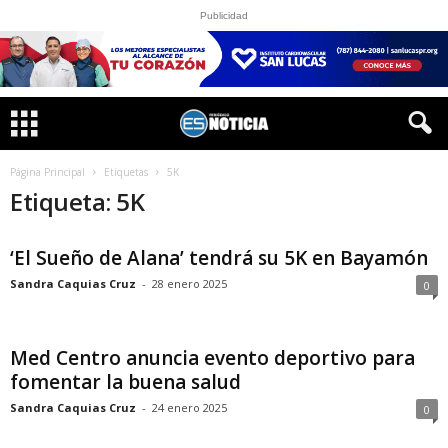
Publicidad
Página Principal
Etiquetas
5K
Etiqueta: 5K
‘El Sueño de Alana’ tendrá su 5K en Bayamón
Sandra Caquias Cruz
-
28 enero 2025
0
Med Centro anuncia evento deportivo para
fomentar la buena salud
Sandra Caquias Cruz
-
24 enero 2025
0