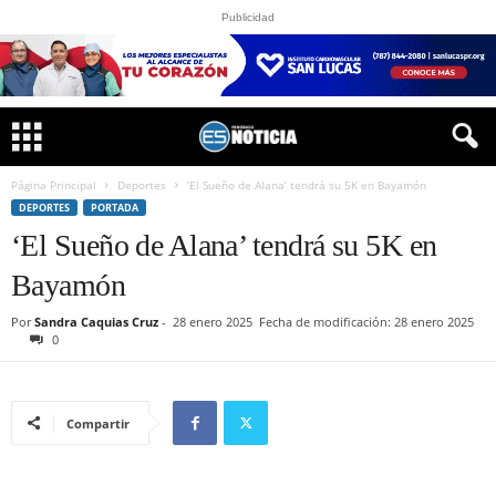
Publicidad
Página Principal
Deportes
‘El Sueño de Alana’ tendrá su 5K en Bayamón
DEPORTES
PORTADA
‘El Sueño de Alana’ tendrá su 5K en
Bayamón
Por
Sandra Caquias Cruz
-
28 enero 2025
Fecha de modificación: 28 enero 2025
0
Compartir