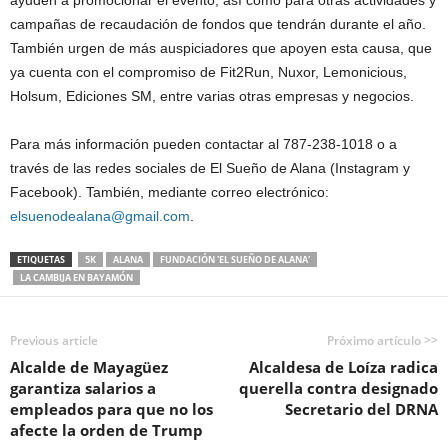
ayuden a promocionar el evento, así como para otras actividades y
campañas de recaudación de fondos que tendrán durante el año.
También urgen de más auspiciadores que apoyen esta causa, que
ya cuenta con el compromiso de Fit2Run, Nuxor, Lemonicious,
Holsum, Ediciones SM, entre varias otras empresas y negocios.
Para más información pueden contactar al 787-238-1018 o a
través de las redes sociales de El Sueño de Alana (Instagram y
Facebook). También, mediante correo electrónico:
elsuenodealana@gmail.com
.
ETIQUETAS
5K
ALANA
FUNDACIÓN 'EL SUEÑO DE ALANA'
LA CAMBIJA EN BAYAMÓN
Previous article
Próximo artículo >>
Alcalde de Mayagüez
Alcaldesa de Loíza radica
garantiza salarios a
querella contra designado
empleados para que no los
Secretario del DRNA
afecte la orden de Trump