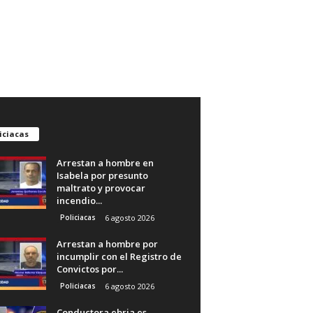
iciacas
Arrestan a hombre en
Isabela por presunto
maltrato y provocar
incendio...
Policiacas
6 agosto 2026
Arrestan a hombre por
incumplir con el Registro de
Convictos por...
Policiacas
6 agosto 2026
Conductora ebria es