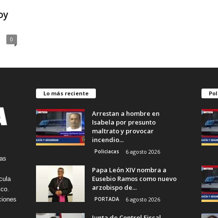
oy
0
Lo más reciente
Pol
Arrestan a hombre en
Isabela por presunto
maltrato y provocar
incendio...
Policiacas
6 agosto 2026
tas
Papa León XIV nombra a
Eusebio Ramos como nuevo
cula
arzobispo de...
ico.
PORTADA
6 agosto 2026
ciones
Junta de Control Fiscal