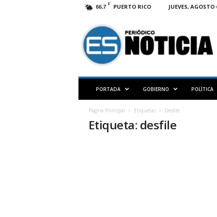
F
PUERTO RICO
JUEVES, AGOSTO 6
66.7
E
S
N
O
T
I
C
PORTADA
GOBIERNO
POLÍTICA
I
A
Página Principal
Etiquetas
Desfile
P
Etiqueta: desfile
R