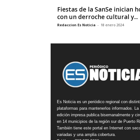
Fiestas de la SanSe inician h
con un derroche cultural y...
Redaccion Es Noticia
-
18 enero 2024
Es Noticia es un periódico regional con distin
plataformas para mantenerlos informados. La
edición impresa publica bisemanalmente y cir
en 14 municipios de la región sur de Puerto R
También tiene este portal en Internet con sec
variadas y una amplia cobertura.