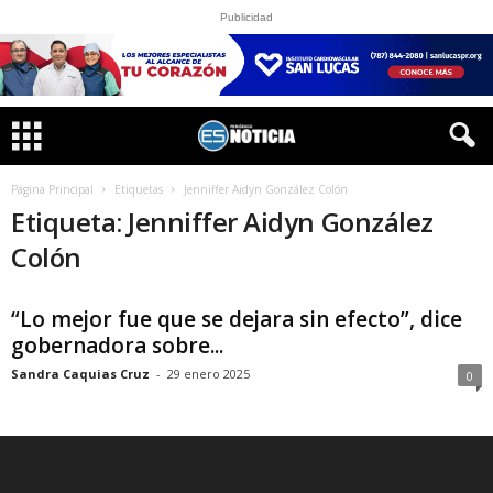
Publicidad
Página Principal
Etiquetas
Jenniffer Aidyn González Colón
Etiqueta: Jenniffer Aidyn González
Colón
“Lo mejor fue que se dejara sin efecto”, dice
gobernadora sobre...
Sandra Caquias Cruz
-
29 enero 2025
0