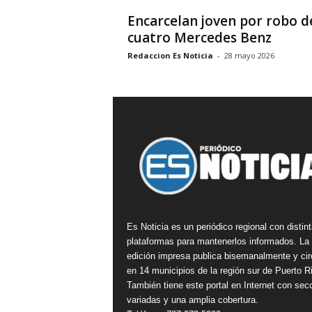
Encarcelan joven por robo d
cuatro Mercedes Benz
Redaccion Es Noticia
-
28 mayo 2026
Es Noticia es un periódico regional con distin
plataformas para mantenerlos informados. La
edición impresa publica bisemanalmente y cir
en 14 municipios de la región sur de Puerto R
También tiene este portal en Internet con sec
variadas y una amplia cobertura.