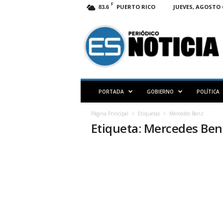
F
PUERTO RICO
JUEVES, AGOSTO 6
83.6
E
S
N
O
T
I
C
PORTADA
GOBIERNO
POLÍTICA
I
A
Página Principal
Etiquetas
Mercedes Benz
P
Etiqueta: Mercedes Ben
R