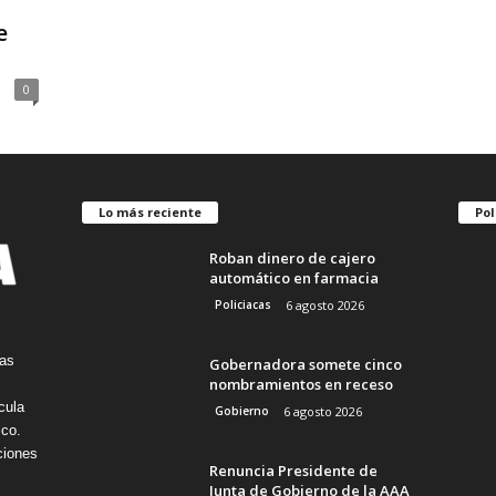
e
0
Lo más reciente
Pol
Roban dinero de cajero
automático en farmacia
Policiacas
6 agosto 2026
tas
Gobernadora somete cinco
nombramientos en receso
cula
Gobierno
6 agosto 2026
ico.
ciones
Renuncia Presidente de
Junta de Gobierno de la AAA