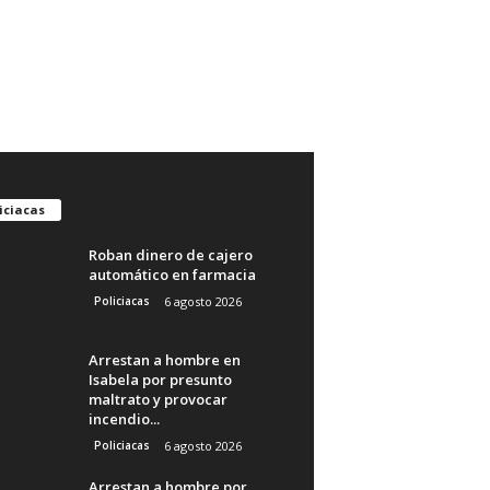
iciacas
Roban dinero de cajero
automático en farmacia
Policiacas
6 agosto 2026
Arrestan a hombre en
Isabela por presunto
maltrato y provocar
incendio...
Policiacas
6 agosto 2026
Arrestan a hombre por