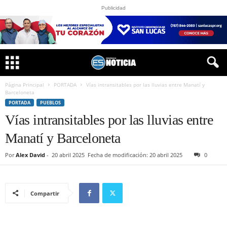
Publicidad
Página Principal
PORTADA
Vías intransitables por las lluvias entre Manatí y
Barceloneta
PORTADA
PUEBLOS
Vías intransitables por las lluvias entre
Manatí y Barceloneta
Por
Alex David
-
20 abril 2025
Fecha de modificación: 20 abril 2025
0
Compartir