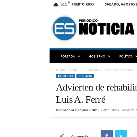
F
PUERTO RICO
SÁBADO, AGOSTO 8
50.1
E
S
N
O
T
I
C
PORTADA
GOBIERNO
POLÍTICA
I
A
Página Principal
Gobierno
Advierten de rehabilit
P
GOBIERNO
PORTADA
R
Advierten de rehabili
Luis A. Ferré
Por
Sandra Caquias Cruz
-
7 abril 2025
Fecha de m
Compartir