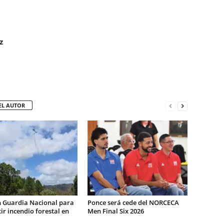
z
EL AUTOR
n Guardia Nacional para
Ponce será cede del NORCECA
r incendio forestal en
Men Final Six 2026