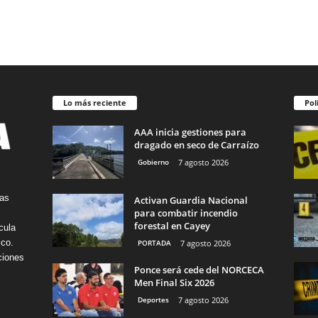
Lo más reciente
Pol
AAA inicia gestiones para
dragado en seco de Carraízo
Gobierno
7 agosto 2026
tas
Activan Guardia Nacional
para combatir incendio
forestal en Cayey
cula
ico.
PORTADA
7 agosto 2026
ciones
Ponce será cede del NORCECA
Men Final Six 2026
Deportes
7 agosto 2026