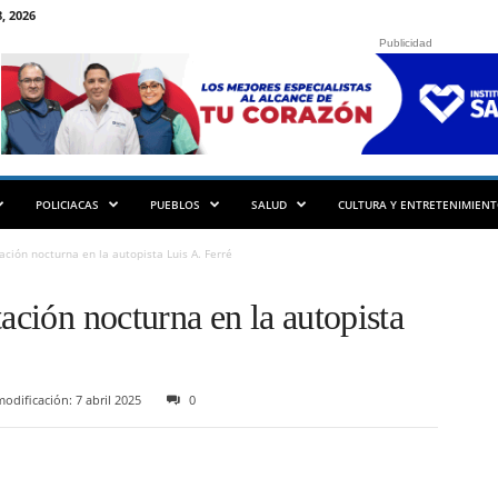
, 2026
Publicidad
POLICIACAS
PUEBLOS
SALUD
CULTURA Y ENTRETENIMIEN
ación nocturna en la autopista Luis A. Ferré
tación nocturna en la autopista
odificación: 7 abril 2025
0