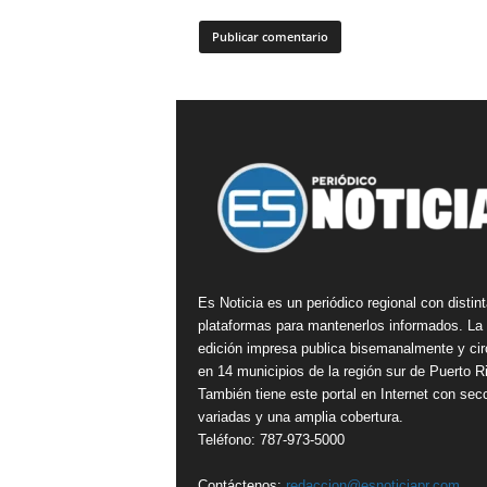
Es Noticia es un periódico regional con distin
plataformas para mantenerlos informados. La
edición impresa publica bisemanalmente y cir
en 14 municipios de la región sur de Puerto R
También tiene este portal en Internet con sec
variadas y una amplia cobertura.
Teléfono: 787-973-5000
Contáctenos:
redaccion@esnoticiapr.com