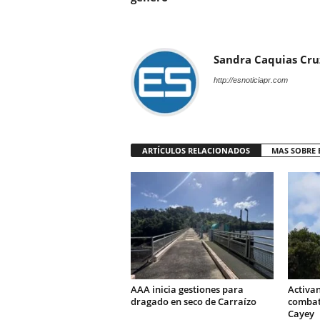
Sandra Caquias Cru
http://esnoticiapr.com
ARTÍCULOS RELACIONADOS
MAS SOBRE 
AAA inicia gestiones para
Activa
dragado en seco de Carraízo
combati
Cayey