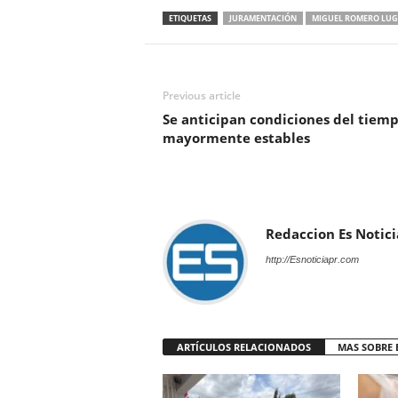
ETIQUETAS
JURAMENTACIÓN
MIGUEL ROMERO LU
Previous article
Se anticipan condiciones del tiem
mayormente estables
Redaccion Es Notici
http://Esnoticiapr.com
ARTÍCULOS RELACIONADOS
MAS SOBRE 