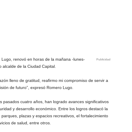
o Lugo,
renovó en horas de la mañana -lunes-
Publicidad
 alcalde de la Ciudad Capital.
azón lleno de gratitud, reafirmo mi compromiso de servir a
isión de futuro
”, expresó
Romero Lugo.
los pasados cuatro años, han logrado avances significativos
guridad y desarrollo económico. Entre los logros destacó la
 parques, plazas y espacios recreativos
, e
l fortalecimiento
rvicios de salud,
entre otros.