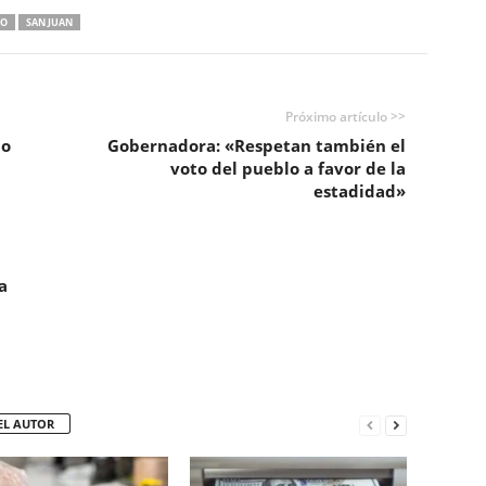
GO
SAN JUAN
Próximo artículo >>
po
Gobernadora: «Respetan también el
voto del pueblo a favor de la
estadidad»
a
EL AUTOR