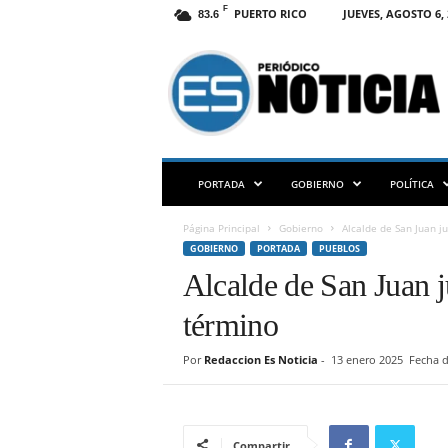
F
PUERTO RICO
JUEVES, AGOSTO 6, 
83.6
E
S
N
O
T
I
C
PORTADA
GOBIERNO
POLÍTICA
I
A
Página Principal
Gobierno
Alcalde de San Juan 
P
GOBIERNO
PORTADA
PUEBLOS
R
Alcalde de San Juan 
término
Por
Redaccion Es Noticia
-
13 enero 2025
Fecha d
Compartir