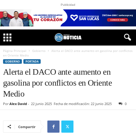
Publicidad
Página Principal
Gobierno
Alerta el DACO ante aumento en gasolina por conflictos
en Oriente Medio
GOBIERNO
PORTADA
Alerta el DACO ante aumento en
gasolina por conflictos en Oriente
Medio
Por
Alex David
-
22 junio 2025
Fecha de modificación: 22 junio 2025
0
Compartir