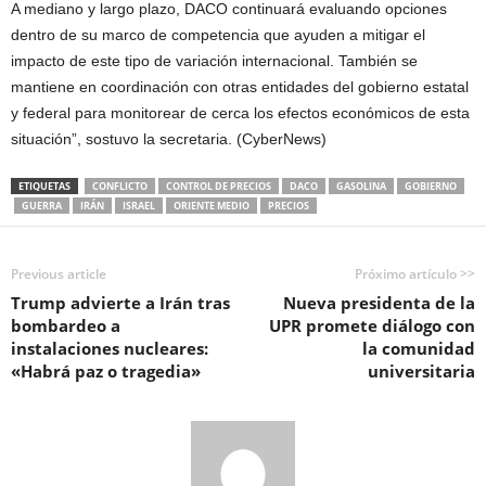
A mediano y largo plazo, DACO continuará evaluando opciones
dentro de su marco de competencia que ayuden a mitigar el
impacto de este tipo de variación internacional. También se
mantiene en coordinación con otras entidades del gobierno estatal
y federal para monitorear de cerca los efectos económicos de esta
situación”, sostuvo la secretaria. (CyberNews)
ETIQUETAS
CONFLICTO
CONTROL DE PRECIOS
DACO
GASOLINA
GOBIERNO
GUERRA
IRÁN
ISRAEL
ORIENTE MEDIO
PRECIOS
Previous article
Próximo artículo >>
Trump advierte a Irán tras
Nueva presidenta de la
bombardeo a
UPR promete diálogo con
instalaciones nucleares:
la comunidad
«Habrá paz o tragedia»
universitaria