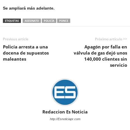
Se ampliará más adelante.
ETIQUETAS
ASESINATO
POLICÍA
PONCE
Previous article
Próximo artículo >>
Policía arresta a una
Apagón por falla en
docena de supuestos
válvula de gas dejó unos
maleantes
140,000 clientes sin
servicio
Redaccion Es Noticia
http://Esnoticiapr.com