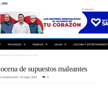
, 2026
Publicidad
POLICIACAS
PUEBLOS
SALUD
CULTURA Y ENTRETENIMIEN
a docena de supuestos maleantes
 docena de supuestos maleantes
e modificación: 15 mayo 2025
0