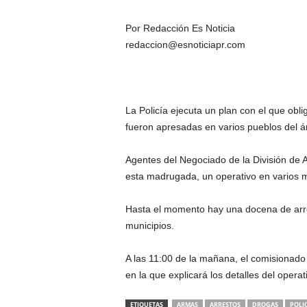
Por Redacción Es Noticia
redaccion@esnoticiapr.com
La Policía ejecuta un plan con el que ob
fueron apresadas en varios pueblos del ár
Agentes del Negociado de la División de A
esta madrugada, un operativo en varios mu
Hasta el momento hay una docena de arre
municipios.
A las 11:00 de la mañana, el comisionado
en la que explicará los detalles del operat
ETIQUETAS
ARMAS
ARRESTOS
DROGAS
POLI