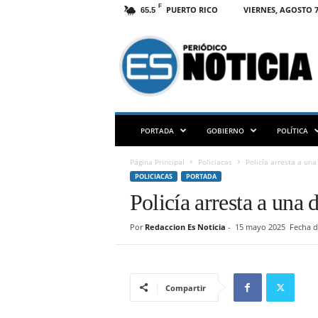
F
PUERTO RICO
VIERNES, AGOSTO 7
65.5
E
S
N
O
T
I
C
PORTADA
GOBIERNO
POLÍTICA
I
A
Página Principal
Policiacas
Policía arresta a un
P
POLICIACAS
PORTADA
R
Policía arresta a una
Por
Redaccion Es Noticia
-
15 mayo 2025
Fecha d
Compartir