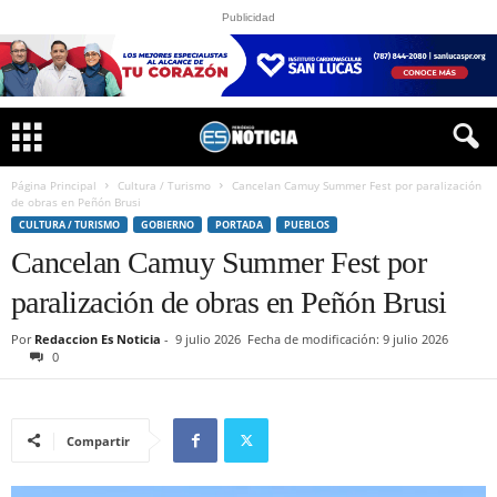
Publicidad
Página Principal
Cultura / Turismo
Cancelan Camuy Summer Fest por paralización
de obras en Peñón Brusi
CULTURA / TURISMO
GOBIERNO
PORTADA
PUEBLOS
Cancelan Camuy Summer Fest por
paralización de obras en Peñón Brusi
Por
Redaccion Es Noticia
-
9 julio 2026
Fecha de modificación: 9 julio 2026
0
Compartir