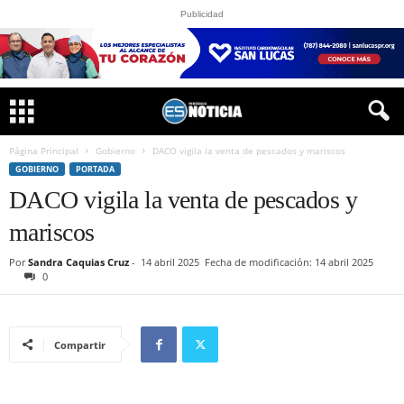
Publicidad
Página Principal
Gobierno
DACO vigila la venta de pescados y mariscos
GOBIERNO
PORTADA
DACO vigila la venta de pescados y
mariscos
Por
Sandra Caquias Cruz
-
14 abril 2025
Fecha de modificación: 14 abril 2025
0
Compartir