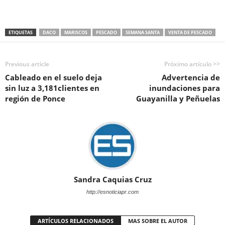
ETIQUETAS
DACO
MARISCOS
PESCADO
SEMANA SANTA
VENTA DE PESCADO
Previous article
Próximo artículo >>
Cableado en el suelo deja
Advertencia de
sin luz a 3,181clientes en
inundaciones para
región de Ponce
Guayanilla y Peñuelas
Sandra Caquias Cruz
http://esnoticiapr.com
ARTÍCULOS RELACIONADOS
MAS SOBRE EL AUTOR