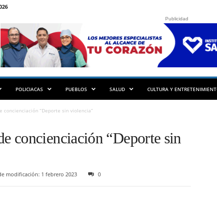
026
Publicidad
POLICIACAS
PUEBLOS
SALUD
CULTURA Y ENTRETENIMIEN
concienciación “Deporte sin violencia”
e concienciación “Deporte sin
e modificación: 1 febrero 2023
0