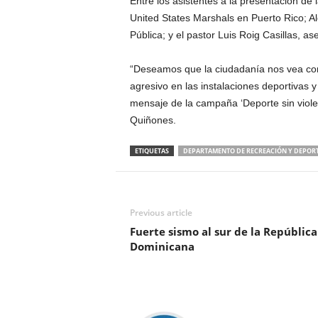
Entre los asistentes a la presentación de
United States Marshals en Puerto Rico; A
Pública; y el pastor Luis Roig Casillas, a
“Deseamos que la ciudadanía nos vea como
agresivo en las instalaciones deportivas y
mensaje de la campaña ‘Deporte sin violen
Quiñones.
ETIQUETAS
DEPARTAMENTO DE RECREACIÓN Y DEPOR
Previous article
Fuerte sismo al sur de la República
Dominicana