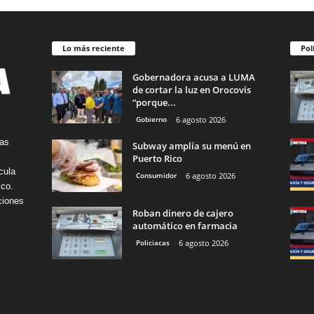
Lo más reciente
Pol
Gobernadora acusa a LUMA
de cortar la luz en Orocovis
“porque...
Gobierno
6 agosto 2026
tas
Subway amplía su menú en
Puerto Rico
cula
Consumidor
6 agosto 2026
ico.
ciones
Roban dinero de cajero
automático en farmacia
Policiacas
6 agosto 2026