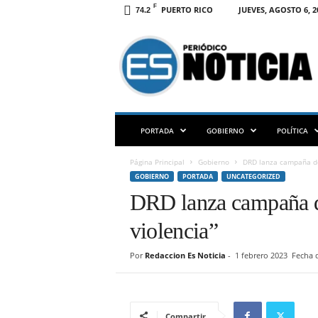
F
PUERTO RICO
JUEVES, AGOSTO 6, 2
74.2
E
S
N
O
T
I
C
PORTADA
GOBIERNO
POLÍTICA
I
A
Página Principal
Gobierno
DRD lanza campaña de 
P
GOBIERNO
PORTADA
UNCATEGORIZED
R
DRD lanza campaña d
violencia”
Por
Redaccion Es Noticia
-
1 febrero 2023
Fecha d
Compartir