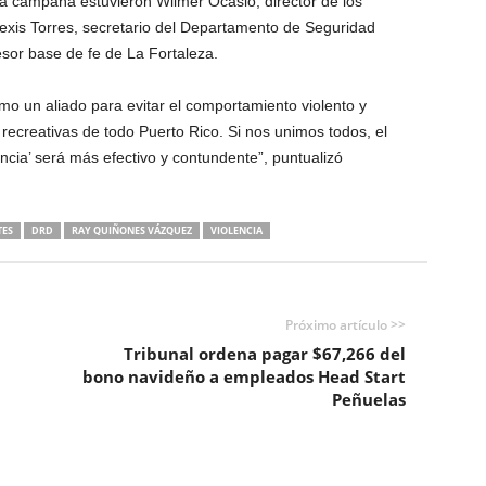
 la campaña estuvieron Wilmer Ocasio, director de los
lexis Torres, secretario del Departamento de Seguridad
sesor base de fe de La Fortaleza.
 un aliado para evitar el comportamiento violento y
 recreativas de todo Puerto Rico. Si nos unimos todos, el
cia’ será más efectivo y contundente”, puntualizó
TES
DRD
RAY QUIÑONES VÁZQUEZ
VIOLENCIA
Próximo artículo >>
Tribunal ordena pagar $67,266 del
bono navideño a empleados Head Start
Peñuelas