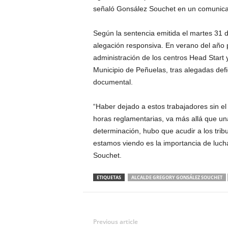
señaló Gonsález Souchet en un comunic
Según la sentencia emitida el martes 31 
alegación responsiva. En verano del año p
administración de los centros Head Start 
Municipio de Peñuelas, tras alegadas def
documental.
“Haber dejado a estos trabajadores sin el
horas reglamentarias, va más allá que una
determinación, hubo que acudir a los trib
estamos viendo es la importancia de luchar
Souchet.
ETIQUETAS
ALCALDE GREGORY GONSÁLEZ SOUCHET
Previous article