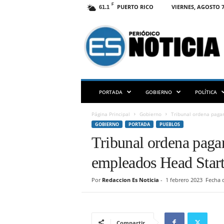
F
PUERTO RICO
VIERNES, AGOSTO 7
61.1
E
S
N
O
T
I
C
PORTADA
GOBIERNO
POLÍTICA
I
A
Página Principal
Gobierno
Tribunal ordena paga
P
GOBIERNO
PORTADA
PUEBLOS
R
Tribunal ordena paga
empleados Head Start
Por
Redaccion Es Noticia
-
1 febrero 2023
Fecha d
Compartir