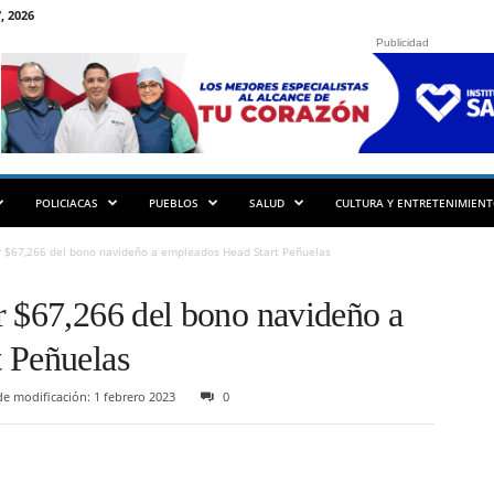
, 2026
Publicidad
POLICIACAS
PUEBLOS
SALUD
CULTURA Y ENTRETENIMIEN
r $67,266 del bono navideño a empleados Head Start Peñuelas
r $67,266 del bono navideño a
 Peñuelas
e modificación: 1 febrero 2023
0