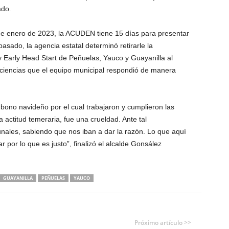
ado.
de enero de 2023, la ACUDEN tiene 15 días para presentar
asado, la agencia estatal determinó retirarle la
y Early Head Start de Peñuelas, Yauco y Guayanilla al
iciencias que el equipo municipal respondió de manera
 bono navideño por el cual trabajaron y cumplieron las
 actitud temeraria, fue una crueldad. Ante tal
unales, sabiendo que nos iban a dar la razón. Lo que aquí
 por lo que es justo”, finalizó el alcalde Gonsález
GUAYANILLA
PEÑUELAS
YAUCO
Próximo artículo >>