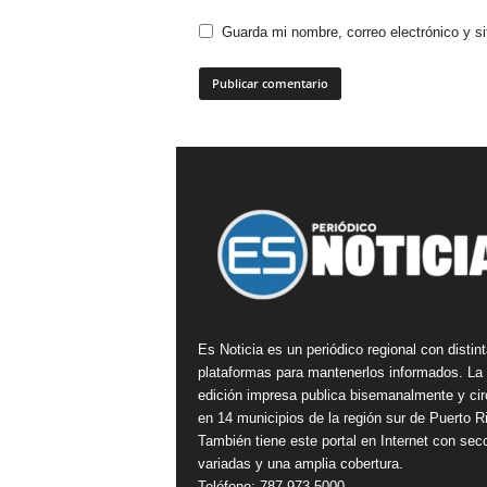
Guarda mi nombre, correo electrónico y s
Es Noticia es un periódico regional con distin
plataformas para mantenerlos informados. La
edición impresa publica bisemanalmente y cir
en 14 municipios de la región sur de Puerto R
También tiene este portal en Internet con sec
variadas y una amplia cobertura.
Teléfono: 787-973-5000