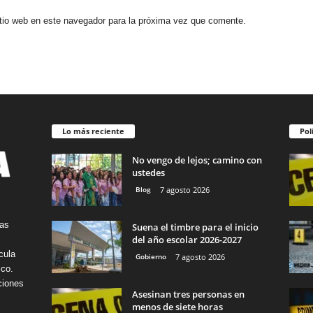
itio web en este navegador para la próxima vez que comente.
Lo más reciente
Pol
No vengo de lejos; camino con
ustedes
Blog
7 agosto 2026
tas
Suena el timbre para el inicio
del año escolar 2026-2027
cula
Gobierno
7 agosto 2026
ico.
ciones
Asesinan tres personas en
menos de siete horas