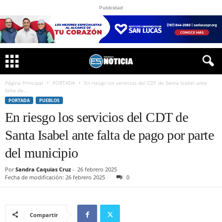
Publicidad
Página Principal
PORTADA
En riesgo los servicios del CDT de Santa Isabel ante
falta de...
PORTADA
PUEBLOS
En riesgo los servicios del CDT de
Santa Isabel ante falta de pago por parte
del municipio
Por
Sandra Caquias Cruz
-
26 febrero 2025
Fecha de modificación: 26 febrero 2025
0
Compartir